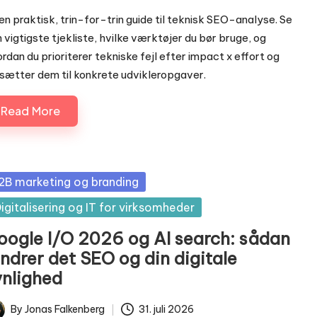
en praktisk, trin-for-trin guide til teknisk SEO-analyse. Se
 vigtigste tjekliste, hvilke værktøjer du bør bruge, og
rdan du prioriterer tekniske fejl efter impact x effort og
ætter dem til konkrete udvikleropgaver.
Read More
sted
2B marketing og branding
igitalisering og IT for virksomheder
oogle I/O 2026 og AI search: sådan
ndrer det SEO og din digitale
ynlighed
By
Jonas Falkenberg
31. juli 2026