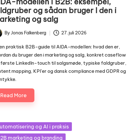
IDA-modellen i B2B: eksempel,
aldgruber og sådan bruger I den i
arketing og salg
By
Jonas Falkenberg
27. juli 2026
ted
en praktisk B2B-guide til AIDA-modellen: hvad den er,
rdan du bruger den i marketing og salg, konkret caseflow
 første LinkedIn-touch til salgsmøde, typiske faldgruber,
tent mapping, KPI'er og dansk compliance med GDPR og
mtykke.
Read More
sted
utomatisering og AI i praksis
2B marketing og branding