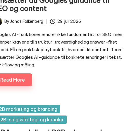
msætter du Googles guidance til
EO og content
By
Jonas Falkenberg
29. juli 2026
ted
gles AI-funktioner ændrer ikke fundamentet for SEO, men
rper kravene til struktur, troværdighed og answer-first
hold. Få en praktisk playbook til, hvordan dit content-team
ætter Googles AI-guidance til konkrete ændringer i tekst,
kflow og måling.
Read More
sted
2B marketing og branding
2B-salgsstrategi og kanaler