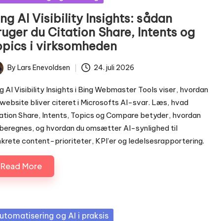
ng AI Visibility Insights: sådan
uger du Citation Share, Intents og
opics i virksomheden
By
Lars Enevoldsen
24. juli 2026
ted
g AI Visibility Insights i Bing Webmaster Tools viser, hvordan
 website bliver citeret i Microsofts AI-svar. Læs, hvad
ation Share, Intents, Topics og Compare betyder, hvordan
beregnes, og hvordan du omsætter AI-synlighed til
krete content-prioriteter, KPI’er og ledelsesrapportering.
Read More
sted
utomatisering og AI i praksis