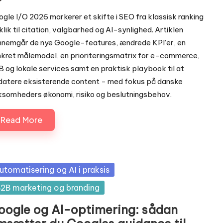
ted
gle I/O 2026 markerer et skifte i SEO fra klassisk ranking
klik til citation, valgbarhed og AI-synlighed. Artiklen
nemgår de nye Google-features, ændrede KPI’er, en
kret målemodel, en prioriteringsmatrix for e-commerce,
 og lokale services samt en praktisk playbook til at
atere eksisterende content - med fokus på danske
ksomheders økonomi, risiko og beslutningsbehov.
Read More
sted
utomatisering og AI i praksis
2B marketing og branding
oogle og AI-optimering: sådan