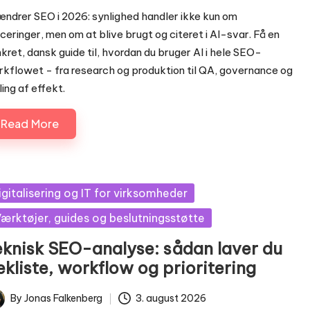
ændrer SEO i 2026: synlighed handler ikke kun om
ceringer, men om at blive brugt og citeret i AI-svar. Få en
kret, dansk guide til, hvordan du bruger AI i hele SEO-
kflowet - fra research og produktion til QA, governance og
ing af effekt.
Read More
sted
igitalisering og IT for virksomheder
ærktøjer, guides og beslutningsstøtte
eknisk SEO-analyse: sådan laver du
ekliste, workflow og prioritering
By
Jonas Falkenberg
3. august 2026
ted