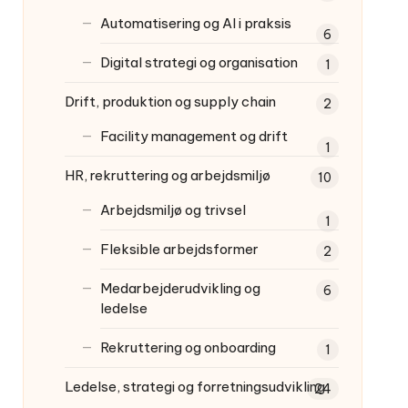
Automatisering og AI i praksis
6
Digital strategi og organisation
1
Drift, produktion og supply chain
2
Facility management og drift
1
HR, rekruttering og arbejdsmiljø
10
Arbejdsmiljø og trivsel
1
Fleksible arbejdsformer
2
Medarbejderudvikling og
6
ledelse
Rekruttering og onboarding
1
Ledelse, strategi og forretningsudvikling
24