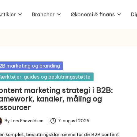
rtikler
Brancher
Økonomi & finans
Di
sted
2B marketing og branding
ærktøjer, guides og beslutningsstøtte
ontent marketing strategi i B2B:
ramework, kanaler, måling og
essourcer
By
Lars Enevoldsen
7. august 2026
ted
en komplet, beslutningsklar ramme for din B2B content