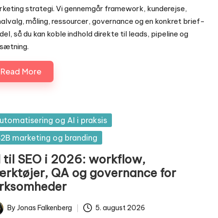
keting strategi. Vi gennemgår framework, kunderejse,
alvalg, måling, ressourcer, governance og en konkret brief-
el, så du kan koble indhold direkte til leads, pipeline og
sætning.
Read More
sted
utomatisering og AI i praksis
2B marketing og branding
 til SEO i 2026: workflow,
ærktøjer, QA og governance for
irksomheder
By
Jonas Falkenberg
5. august 2026
ted