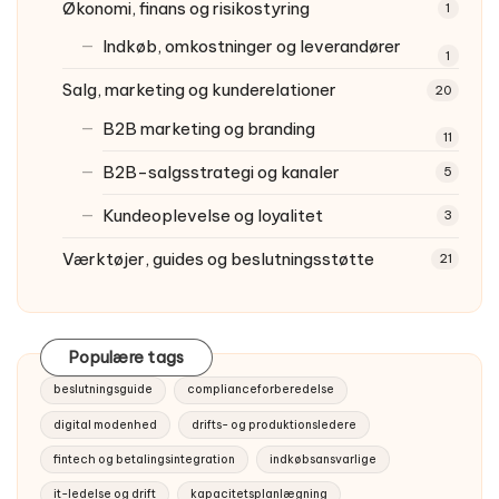
Økonomi, finans og risikostyring
1
Indkøb, omkostninger og leverandører
1
Salg, marketing og kunderelationer
20
B2B marketing og branding
11
B2B-salgsstrategi og kanaler
5
Kundeoplevelse og loyalitet
3
Værktøjer, guides og beslutningsstøtte
21
Populære tags
beslutningsguide
complianceforberedelse
digital modenhed
drifts- og produktionsledere
fintech og betalingsintegration
indkøbsansvarlige
it-ledelse og drift
kapacitetsplanlægning