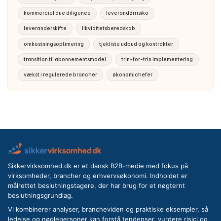
kommerciel due diligence
leverandørrisiko
leverandørskifte
likviditetsberedskab
omkostningsoptimering
tjekliste udbud og kontrakter
transition til abonnementsmodel
trin-for-trin implementering
vækst i regulerede brancher
økonomichefer
Sikkervirksomhed.dk er et dansk B2B-medie med fokus på
virksomheder, brancher og erhvervsøkonomi. Indholdet er
målrettet beslutningstagere, der har brug for et nøgternt
beslutningsgrundlag.
Vi kombinerer analyser, brancheviden og praktiske eksempler, så
ledelse og nøglepersoner kan forstå tendenser, vurdere risici og