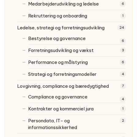
Medarbejderudvikling og ledelse
6
Rekruttering og onboarding
1
Ledelse, strategi og forretningsudvikling
24
Bestyrelse og governance
6
Forretningsudvikling og vækst
3
Performance og målstyring
6
Strategi og forretningsmodeller
4
Lovgivning, compliance og bæredygtighed
7
Compliance og governance
4
Kontrakter og kommerciel jura
1
Persondata, IT- og
2
informationssikkerhed