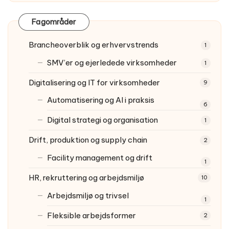
Fagområder
Brancheoverblik og erhvervstrends
1
SMV’er og ejerledede virksomheder
1
Digitalisering og IT for virksomheder
9
Automatisering og AI i praksis
6
Digital strategi og organisation
1
Drift, produktion og supply chain
2
Facility management og drift
1
HR, rekruttering og arbejdsmiljø
10
Arbejdsmiljø og trivsel
1
Fleksible arbejdsformer
2