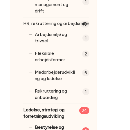
1
management og
drift
HR, rekruttering og arbejdsmiljø
10
Arbejdsmiljø og
1
trivsel
Fleksible
2
arbejdsformer
Medarbejderudvikli
6
ng og ledelse
Rekruttering og
1
onboarding
Ledelse, strategi og
24
forretningsudvikling
Bestyrelse og