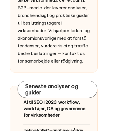
Sikkervirksomhed.dk er et dansk
B2B-medie, der leverer analyser,
brancheindsigt og praktiske guider
til beslutningstagere i
virksomheder. Vi hjælper ledere og
økonomiansvarlige med at forstå
tendenser, vurdere risici og træffe
bedre beslutninger —
kontakt os
for samarbejde eller rådgivning.
Seneste analyser og
guider
AI til SEO i 2026: workflow,
værktøjer, QA og governance
for virksomheder
Teknisk SEO-analyse: sådan