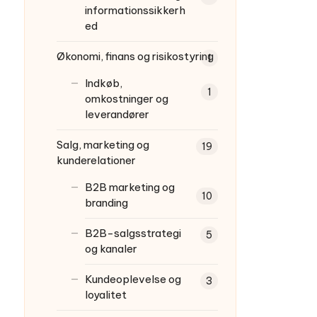
informationssikkerh
ed
Økonomi, finans og risikostyring
1
Indkøb,
1
omkostninger og
leverandører
Salg, marketing og
19
kunderelationer
B2B marketing og
10
branding
B2B-salgsstrategi
5
og kanaler
Kundeoplevelse og
3
loyalitet