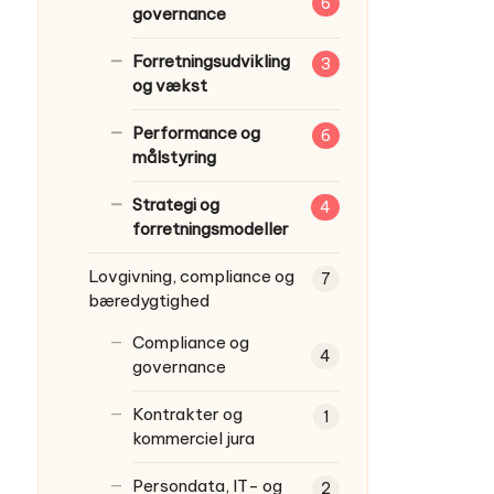
6
governance
Forretningsudvikling
3
og vækst
Performance og
6
målstyring
Strategi og
4
forretningsmodeller
Lovgivning, compliance og
7
bæredygtighed
Compliance og
4
governance
Kontrakter og
1
kommerciel jura
Persondata, IT- og
2