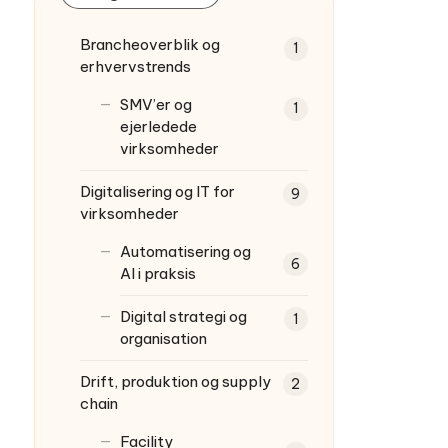
Brancheoverblik og
1
erhvervstrends
SMV’er og
1
ejerledede
virksomheder
Digitalisering og IT for
9
virksomheder
Automatisering og
6
AI i praksis
Digital strategi og
1
organisation
Drift, produktion og supply
2
chain
Facility