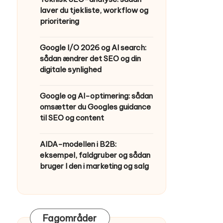
laver du tjekliste, workflow og
prioritering
Google I/O 2026 og AI search:
sådan ændrer det SEO og din
digitale synlighed
Google og AI-optimering: sådan
omsætter du Googles guidance
til SEO og content
AIDA-modellen i B2B:
eksempel, faldgruber og sådan
bruger I den i marketing og salg
Fagområder