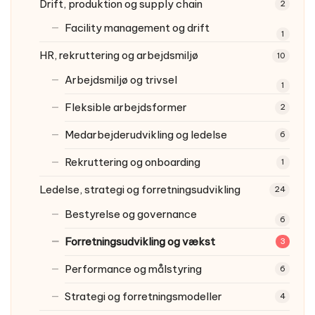
Drift, produktion og supply chain
2
Facility management og drift
1
HR, rekruttering og arbejdsmiljø
10
Arbejdsmiljø og trivsel
1
Fleksible arbejdsformer
2
Medarbejderudvikling og ledelse
6
Rekruttering og onboarding
1
Ledelse, strategi og forretningsudvikling
24
Bestyrelse og governance
6
Forretningsudvikling og vækst
3
Performance og målstyring
6
Strategi og forretningsmodeller
4