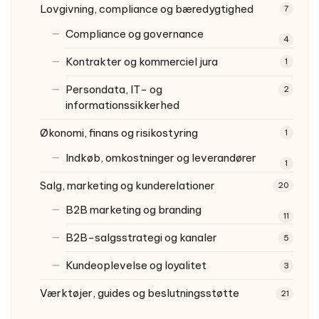
Lovgivning, compliance og bæredygtighed
7
Compliance og governance
4
Kontrakter og kommerciel jura
1
Persondata, IT- og
2
informationssikkerhed
Økonomi, finans og risikostyring
1
Indkøb, omkostninger og leverandører
1
Salg, marketing og kunderelationer
20
B2B marketing og branding
11
B2B-salgsstrategi og kanaler
5
Kundeoplevelse og loyalitet
3
Værktøjer, guides og beslutningsstøtte
21