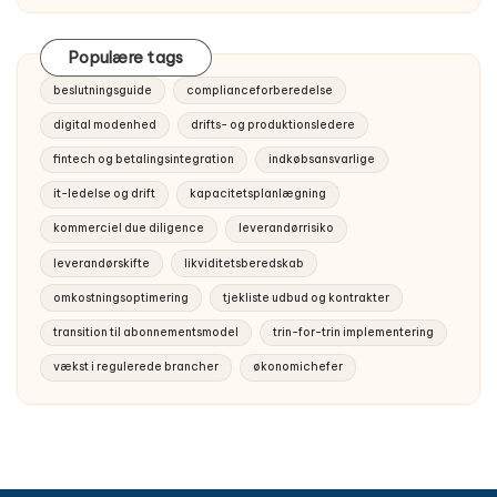
Populære tags
beslutningsguide
complianceforberedelse
digital modenhed
drifts- og produktionsledere
fintech og betalingsintegration
indkøbsansvarlige
it-ledelse og drift
kapacitetsplanlægning
kommerciel due diligence
leverandørrisiko
leverandørskifte
likviditetsberedskab
omkostningsoptimering
tjekliste udbud og kontrakter
transition til abonnementsmodel
trin-for-trin implementering
vækst i regulerede brancher
økonomichefer