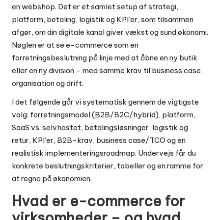
en webshop. Det er et samlet setup af strategi,
platform, betaling, logistik og KPI’er, som tilsammen
afgør, om din digitale kanal giver vækst og sund økonomi.
Nøglen er at se e-commerce som en
forretningsbeslutning på linje med at åbne en ny butik
eller en ny division – med samme krav til business case,
organisation og drift.
I det følgende går vi systematisk gennem de vigtigste
valg: forretningsmodel (B2B/B2C/hybrid), platform,
SaaS vs. selvhostet, betalingsløsninger, logistik og
retur, KPI’er, B2B-krav, business case/TCO og en
realistisk implementeringsroadmap. Undervejs får du
konkrete beslutningskriterier, tabeller og en ramme for
at regne på økonomien.
Hvad er e-commerce for
virksomheder – og hvad