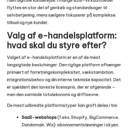
i den digitale kunderejse. I mange B2B-virksomheder
flyttes en stor del af genkøb og standardsager til
selvbetjening, mens sælgere fokuserer på komplekse
tilbud og nye kunder.
Valg af e-handelsplatform:
hvad skal du styre efter?
Valget af e-handelsplatform er en af de mest
langsigtede beslutninger. Den rigtige platform afhænger
primært af forretningskompleksitet, vækstambition,
integrationsbehov og din interne tekniske kapacitet. Det
er sjældent den laveste licenspris, der er afgørende –
men den samlede totaløkonomi og driftsevne.
De mest udbredte platformstyper kan groft deles i tre:
SaaS-webshops
(f.eks. Shopify, BigCommerce,
Dandomain, Wix): abonnementsløsninger i skyen,