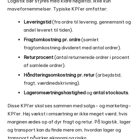
Logistik bør styres med klare nøgletal, ikke kun
mavefornemmelser. Typiske KPI’er omfatter:
Leveringstid
(fra ordre til levering, gennemsnit og
andel leveret til tiden).
Fragtomkostning pr. ordre
(samlet
fragtomkostning divideret med antal ordrer).
Returprocent
(antal returnerede ordrer i procent
af samlede ordrer).
Håndteringsomkostning pr. retur
(arbejdstid,
fragt, værdinedskrivning).
Lageromsætningshastighed
og
antal stockouts
.
Disse KPI’er skal ses sammen med salgs- og marketing-
KPI’er. Høj vækst i omsætning er ikke meget værd, hvis
marginen ædes op af dyr fragt og retur. På
logistik, lager
og transport
kan du finde mere om, hvordan lager og
transport påvirker økonomi og risiko.