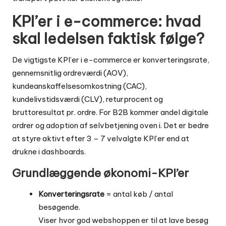
KPI’er i e-commerce: hvad
skal ledelsen faktisk følge?
De vigtigste KPI’er i e-commerce er konverteringsrate,
gennemsnitlig ordreværdi (AOV),
kundeanskaffelsesomkostning (CAC),
kundelivstidsværdi (CLV), returprocent og
bruttoresultat pr. ordre. For B2B kommer andel digitale
ordrer og adoption af selvbetjening oven i. Det er bedre
at styre aktivt efter 3 – 7 velvalgte KPI’er end at
drukne i dashboards.
Grundlæggende økonomi-KPI’er
Konverteringsrate
= antal køb / antal
besøgende.
Viser hvor god webshoppen er til at lave besøg