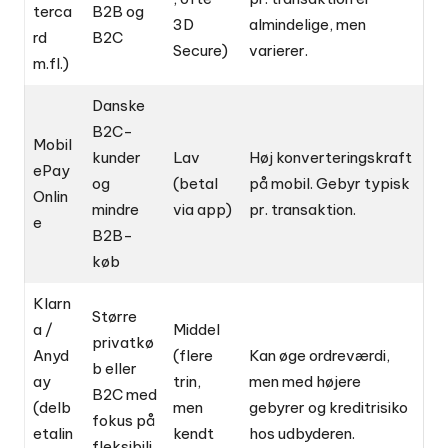
terca
B2B og
3D
almindelige, men
rd
B2C
Secure)
varierer.
m.fl.)
Danske
B2C-
Mobil
kunder
Lav
Høj konverteringskraft
ePay
og
(betal
på mobil. Gebyr typisk
Onlin
mindre
via app)
pr. transaktion.
e
B2B-
køb
Klarn
Større
a /
Middel
privatkø
Anyd
(flere
Kan øge ordreværdi,
b eller
ay
trin,
men med højere
B2C med
(delb
men
gebyrer og kreditrisiko
fokus på
etalin
kendt
hos udbyderen.
fleksibili