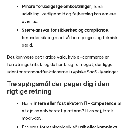
Mindre forudsigelige omkostninger
, fordi
udvikling, vedligehold og fejlretning kan variere
over tid.
Større ansvar for sikkerhed og compliance
,
herunder sikring mod sårbare plugins og teknisk
gæld.
Det kan være det rigtige valg, hvis e-commerce er
forretningskritisk, og du har brug for noget, der ligger
udenfor standardfunktionerne i typiske SaaS-løsninger.
Tre spørgsmål der peger dig i den
rigtige retning
Har vi
intern eller fast ekstern IT-kompetence
til
at eje en selvhostet platform? Hvis nej, træk
mod SaaS.
Er vores forretningslogik så
unik eller kompleks
,