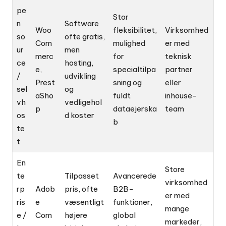
pe
Stor
n
Software
Woo
fleksibilitet,
Virksomhed
so
ofte gratis,
Com
mulighed
er med
ur
men
merc
for
teknisk
ce
hosting,
e,
specialtilpa
partner
/
udvikling
Prest
sning og
eller
sel
og
aSho
fuldt
inhouse-
vh
vedligehol
p
dataejerska
team
os
d koster
b
te
t
En
Store
te
Tilpasset
Avancerede
virksomhed
rp
Adob
pris, ofte
B2B-
er med
ris
e
væsentligt
funktioner,
mange
e /
Com
højere
global
markeder,