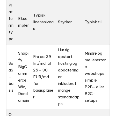
Pl
at
Typisk
fo
Ekse
licensnivea
Styrker
Typisk til
rm
mpler
u
ty
pe
Hurtig
Shopi
Mindre og
Fra ca. 39
opstart,
fy,
mellemstor
Sa
kr./md. til
hosting og
BigC
e
aS
25 – 30
opdatering
omm
webshops,
-
EUR/md.
er
erce,
simple
ba
for
inkluderet,
Wix,
B2B- eller
sis
basisplane
mange
Dand
B2C-
r
standardap
omain
setups
ps
O