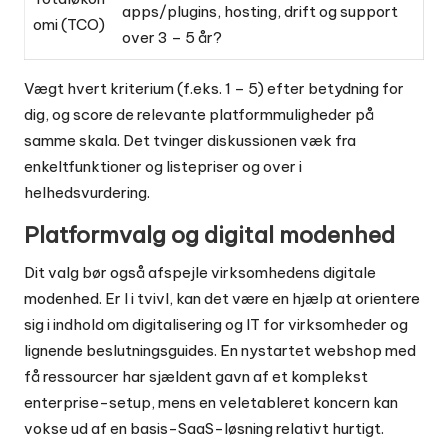
apps/plugins, hosting, drift og support
omi (TCO)
over 3 – 5 år?
Vægt hvert kriterium (f.eks. 1 – 5) efter betydning for
dig, og score de relevante platformmuligheder på
samme skala. Det tvinger diskussionen væk fra
enkeltfunktioner og listepriser og over i
helhedsvurdering.
Platformvalg og digital modenhed
Dit valg bør også afspejle virksomhedens digitale
modenhed. Er I i tvivl, kan det være en hjælp at orientere
sig i indhold om
digitalisering og IT for virksomheder
og
lignende beslutningsguides. En nystartet webshop med
få ressourcer har sjældent gavn af et komplekst
enterprise-setup, mens en veletableret koncern kan
vokse ud af en basis-SaaS-løsning relativt hurtigt.