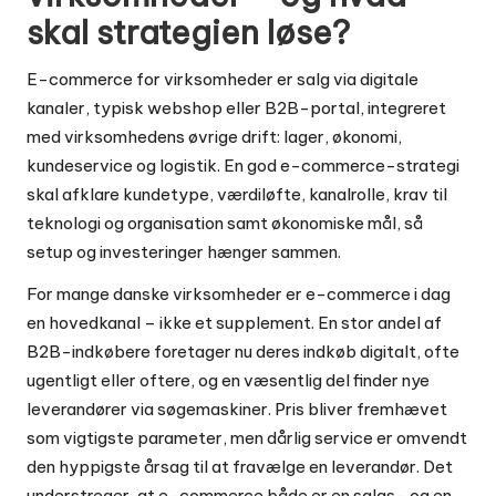
skal strategien løse?
E-commerce for virksomheder er salg via digitale
kanaler, typisk webshop eller B2B-portal, integreret
med virksomhedens øvrige drift: lager, økonomi,
kundeservice og logistik. En god e-commerce-strategi
skal afklare kundetype, værdiløfte, kanalrolle, krav til
teknologi og organisation samt økonomiske mål, så
setup og investeringer hænger sammen.
For mange danske virksomheder er e-commerce i dag
en hovedkanal – ikke et supplement. En stor andel af
B2B-indkøbere foretager nu deres indkøb digitalt, ofte
ugentligt eller oftere, og en væsentlig del finder nye
leverandører via søgemaskiner. Pris bliver fremhævet
som vigtigste parameter, men dårlig service er omvendt
den hyppigste årsag til at fravælge en leverandør. Det
understreger, at e-commerce både er en salgs- og en