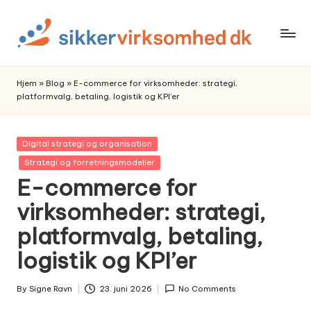
Skip
to
content
Hjem
»
Blog
»
E-commerce for virksomheder: strategi,
platformvalg, betaling, logistik og KPI’er
Posted
Digital strategi og organisation
in
Strategi og forretningsmodeller
E-commerce for
virksomheder: strategi,
platformvalg, betaling,
logistik og KPI’er
By
Signe Ravn
23. juni 2026
No Comments
Posted
by