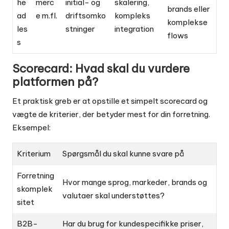
he
merc
initial- og
skalering,
brands eller
ad
e m.fl.
driftsomko
kompleks
komplekse
les
stninger
integration
flows
s
Scorecard: Hvad skal du vurdere
platformen på?
Et praktisk greb er at opstille et simpelt scorecard og
vægte de kriterier, der betyder mest for din forretning.
Eksempel:
Kriterium
Spørgsmål du skal kunne svare på
Forretning
Hvor mange sprog, markeder, brands og
skomplek
valutaer skal understøttes?
sitet
B2B-
Har du brug for kundespecifikke priser,