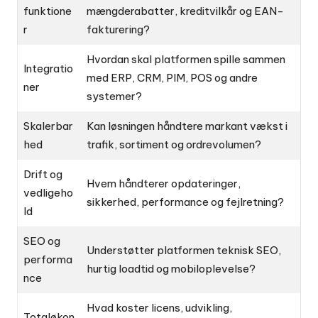
funktione
mængderabatter, kreditvilkår og EAN-
r
fakturering?
Hvordan skal platformen spille sammen
Integratio
med ERP, CRM, PIM, POS og andre
ner
systemer?
Skalerbar
Kan løsningen håndtere markant vækst i
hed
trafik, sortiment og ordrevolumen?
Drift og
Hvem håndterer opdateringer,
vedligeho
sikkerhed, performance og fejlretning?
ld
SEO og
Understøtter platformen teknisk SEO,
performa
hurtig loadtid og mobiloplevelse?
nce
Hvad koster licens, udvikling,
Totaløkon