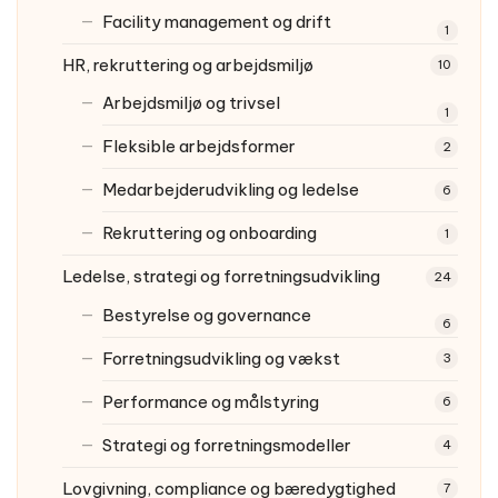
Facility management og drift
1
HR, rekruttering og arbejdsmiljø
10
Arbejdsmiljø og trivsel
1
Fleksible arbejdsformer
2
Medarbejderudvikling og ledelse
6
Rekruttering og onboarding
1
Ledelse, strategi og forretningsudvikling
24
Bestyrelse og governance
6
Forretningsudvikling og vækst
3
Performance og målstyring
6
Strategi og forretningsmodeller
4
Lovgivning, compliance og bæredygtighed
7