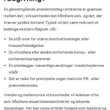
En gennemgående problemstilling i artiklerne er grænsen
mellem det, virksomheden kan håndtere selv, og det, der
kræver juridisk bistand. Typisk vil det være relevant at
inddrage ekstern rådgiver, når:
Du står over for større omstruktureringer eller
masseafskedigelser
Du vil indføre eller ændre omfattende bonus- eller
incitamentsprogrammer
Du planlægger væsentlige ændringer i medarbejdernes
vilkår
Der er risiko for principielle sager med stor PR- eller
præcedensrisiko
I mindre og mellemstore virksomheder vil ledelsen ofte
selv håndtere ansættelseskontrakter og løbende
tilpasninger. Her kan vores artikler fungere som tjekliste og