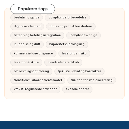
Populære tags
beslutningsguide
complianceforberedelse
digital modenhed
drifts- og produktionsledere
fintech og betalingsintegration
indkøbsansvarlige
it-ledelse og drift
kapacitetsplanlægning
kommerciel due diligence
leverandørrisiko
leverandørskifte
likviditetsberedskab
omkostningsoptimering
tjekliste udbud og kontrakter
transition til abonnementsmodel
trin-for-trin implementering
vækst i regulerede brancher
økonomichefer