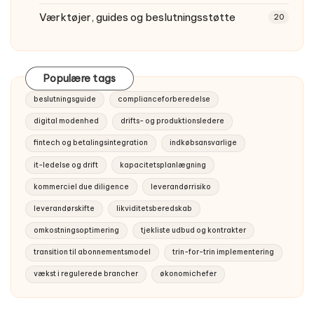
Værktøjer, guides og beslutningsstøtte
20
Populære tags
beslutningsguide
complianceforberedelse
digital modenhed
drifts- og produktionsledere
fintech og betalingsintegration
indkøbsansvarlige
it-ledelse og drift
kapacitetsplanlægning
kommerciel due diligence
leverandørrisiko
leverandørskifte
likviditetsberedskab
omkostningsoptimering
tjekliste udbud og kontrakter
transition til abonnementsmodel
trin-for-trin implementering
vækst i regulerede brancher
økonomichefer