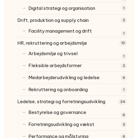
Digital strategi og organisation
1
Drift, produktion og supply chain
2
Facility management og drift
1
HR, rekruttering og arbejdsmiljø
10
Arbejdsmiljø og trivsel
1
Fleksible arbejdsformer
2
Medarbejderudvikling og ledelse
6
Rekruttering og onboarding
1
Ledelse, strategi og forretningsudvikling
24
Bestyrelse og governance
6
Forretningsudvikling og vækst
3
Performance og målstyring
6