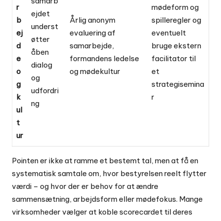
samarb
r
mødeform og
ejdet
b
Årlig anonym
spilleregler og
underst
ej
evaluering af
eventuelt
øtter
d
samarbejde,
bruge ekstern
åben
e
formandens ledelse
facilitator til
dialog
o
og mødekultur
et
og
g
strategisemina
udfordri
k
r
ng
ul
t
ur
Pointen er ikke at ramme et bestemt tal, men at få en
systematisk samtale om, hvor bestyrelsen reelt flytter
værdi – og hvor der er behov for at ændre
sammensætning, arbejdsform eller mødefokus. Mange
virksomheder vælger at koble scorecardet til deres