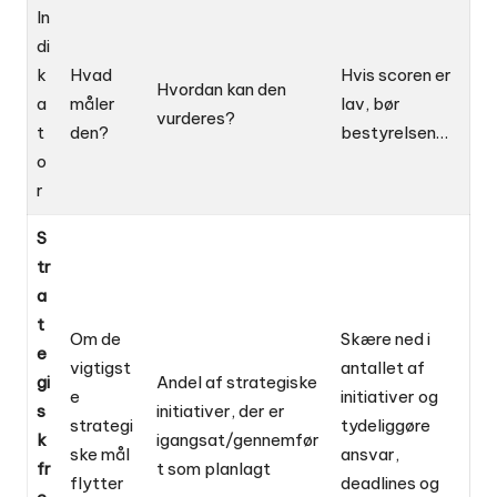
In
di
k
Hvad
Hvis scoren er
Hvordan kan den
a
måler
lav, bør
vurderes?
t
den?
bestyrelsen…
o
r
S
tr
a
t
Om de
Skære ned i
e
vigtigst
antallet af
gi
Andel af strategiske
e
initiativer og
s
initiativer, der er
strategi
tydeliggøre
k
igangsat/gennemfør
ske mål
ansvar,
fr
t som planlagt
flytter
deadlines og