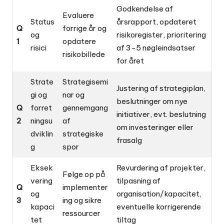
Godkendelse af
Evaluere
Status
årsrapport, opdateret
Q
forrige år og
og
risikoregister, prioritering
1
opdatere
risici
af 3-5 nøgleindsatser
risikobillede
for året
Strate
Strategisemi
Justering af strategiplan,
gi og
nar og
beslutninger om nye
Q
forret
gennemgang
initiativer, evt. beslutning
2
ningsu
af
om investeringer eller
dviklin
strategiske
frasalg
g
spor
Eksek
Revurdering af projekter,
Følge op på
vering
tilpasning af
Q
implementer
og
organisation/kapacitet,
3
ing og sikre
kapaci
eventuelle korrigerende
ressourcer
tet
tiltag