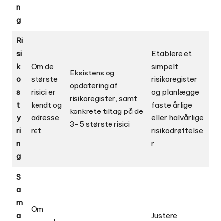
n
g
Ri
si
Etablere et
k
Om de
simpelt
Eksistens og
o
største
risikoregister
opdatering af
s
risici er
og planlægge
risikoregister, samt
t
kendt og
faste årlige
konkrete tiltag på de
y
adresse
eller halvårlige
3-5 største risici
ri
ret
risikodrøftelse
n
r
g
S
a
m
Om
a
Justere