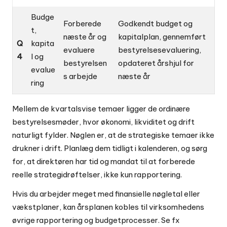
Budge
Forberede
Godkendt budget og
t,
næste år og
kapitalplan, gennemført
Q
kapita
evaluere
bestyrelsesevaluering,
4
l og
bestyrelsen
opdateret årshjul for
evalue
s arbejde
næste år
ring
Mellem de kvartalsvise temaer ligger de ordinære
bestyrelsesmøder, hvor økonomi, likviditet og drift
naturligt fylder. Nøglen er, at de strategiske temaer ikke
drukner i drift. Planlæg dem tidligt i kalenderen, og sørg
for, at direktøren har tid og mandat til at forberede
reelle strategidrøftelser, ikke kun rapportering.
Hvis du arbejder meget med finansielle nøgletal eller
vækstplaner, kan årsplanen kobles til virksomhedens
øvrige rapportering og budgetprocesser. Se fx