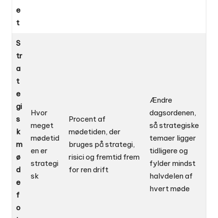
e
t
S
tr
a
t
e
Ændre
gi
Hvor
dagsordenen,
s
Procent af
meget
så strategiske
k
mødetiden, der
mødetid
temaer ligger
m
bruges på strategi,
en er
tidligere og
ø
risici og fremtid frem
strategi
fylder mindst
d
for ren drift
sk
halvdelen af
e
hvert møde
f
o