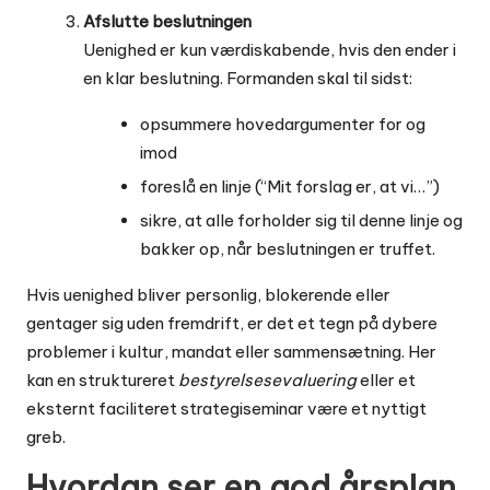
Afslutte beslutningen
Uenighed er kun værdiskabende, hvis den ender i
en klar beslutning. Formanden skal til sidst:
opsummere hovedargumenter for og
imod
foreslå en linje (“Mit forslag er, at vi…”)
sikre, at alle forholder sig til denne linje og
bakker op, når beslutningen er truffet.
Hvis uenighed bliver personlig, blokerende eller
gentager sig uden fremdrift, er det et tegn på dybere
problemer i kultur, mandat eller sammensætning. Her
kan en struktureret
bestyrelsesevaluering
eller et
eksternt faciliteret strategiseminar være et nyttigt
greb.
Hvordan ser en god årsplan