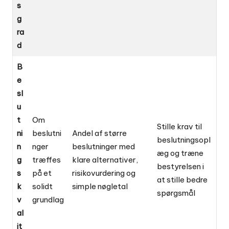
s
g
ra
d
B
e
sl
u
t
Om
Stille krav til
ni
beslutni
Andel af større
beslutningsopl
n
nger
beslutninger med
æg og træne
g
træffes
klare alternativer,
bestyrelsen i
s
på et
risikovurdering og
at stille bedre
k
solidt
simple nøgletal
spørgsmål
v
grundlag
al
it