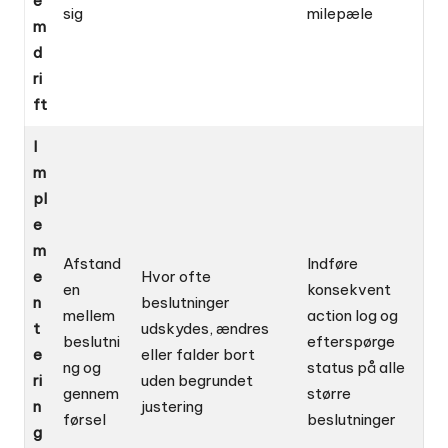
e
sig
milepæle
m
d
ri
ft
I
m
pl
e
m
Afstand
Indføre
e
Hvor ofte
en
konsekvent
n
beslutninger
mellem
action log og
t
udskydes, ændres
beslutni
efterspørge
e
eller falder bort
ng og
status på alle
ri
uden begrundet
gennem
større
n
justering
førsel
beslutninger
g