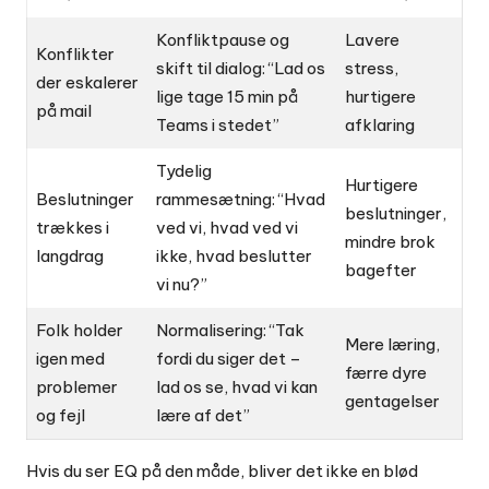
Konfliktpause og
Lavere
Konflikter
skift til dialog: “Lad os
stress,
der eskalerer
lige tage 15 min på
hurtigere
på mail
Teams i stedet”
afklaring
Tydelig
Hurtigere
Beslutninger
rammesætning: “Hvad
beslutninger,
trækkes i
ved vi, hvad ved vi
mindre brok
langdrag
ikke, hvad beslutter
bagefter
vi nu?”
Folk holder
Normalisering: “Tak
Mere læring,
igen med
fordi du siger det –
færre dyre
problemer
lad os se, hvad vi kan
gentagelser
og fejl
lære af det”
Hvis du ser EQ på den måde, bliver det ikke en blød