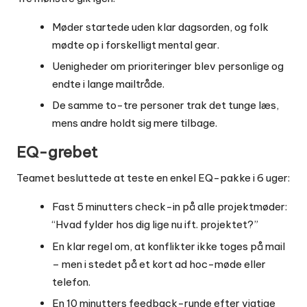
Møder startede uden klar dagsorden, og folk
mødte op i forskelligt mental gear.
Uenigheder om prioriteringer blev personlige og
endte i lange mailtråde.
De samme to-tre personer trak det tunge læs,
mens andre holdt sig mere tilbage.
EQ-grebet
Teamet besluttede at teste en enkel EQ-pakke i 6 uger:
Fast 5 minutters check-in på alle projektmøder:
“Hvad fylder hos dig lige nu ift. projektet?”
En klar regel om, at konflikter ikke toges på mail
– men i stedet på et kort ad hoc-møde eller
telefon.
En 10 minutters feedback-runde efter vigtige