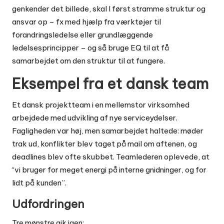
genkender det billede, skal I først stramme struktur og
ansvar op – fx med hjælp fra værktøjer til
forandringsledelse
eller
grundlæggende
ledelsesprincipper
– og så bruge EQ til at få
samarbejdet om den struktur til at fungere.
Eksempel fra et dansk team
Et dansk projektteam i en mellemstor virksomhed
arbejdede med udvikling af nye serviceydelser.
Fagligheden var høj, men samarbejdet haltede: møder
trak ud, konflikter blev taget på mail om aftenen, og
deadlines blev ofte skubbet. Teamlederen oplevede, at
“vi bruger for meget energi på interne gnidninger, og for
lidt på kunden”.
Udfordringen
Tre mønstre gik igen: