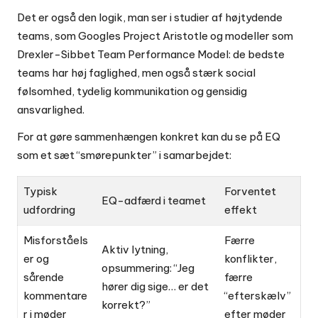
Det er også den logik, man ser i studier af højtydende
teams, som Googles Project Aristotle og modeller som
Drexler-Sibbet Team Performance Model: de bedste
teams har høj faglighed, men også stærk social
følsomhed, tydelig kommunikation og gensidig
ansvarlighed.
For at gøre sammenhængen konkret kan du se på EQ
som et sæt “smørepunkter” i samarbejdet:
Typisk
Forventet
EQ-adfærd i teamet
udfordring
effekt
Misforståels
Færre
Aktiv lytning,
er og
konflikter,
opsummering: “Jeg
sårende
færre
hører dig sige… er det
kommentare
“efterskælv”
korrekt?”
r i møder
efter møder