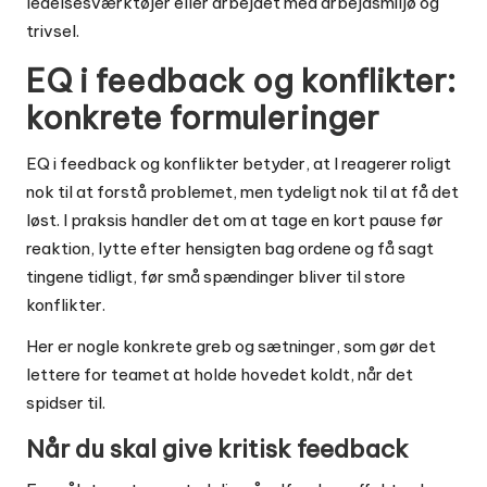
ledelsesværktøjer
eller arbejdet med
arbejdsmiljø og
trivsel
.
EQ i feedback og konflikter:
konkrete formuleringer
EQ i feedback og konflikter betyder, at I reagerer roligt
nok til at forstå problemet, men tydeligt nok til at få det
løst. I praksis handler det om at tage en kort pause før
reaktion, lytte efter hensigten bag ordene og få sagt
tingene tidligt, før små spændinger bliver til store
konflikter.
Her er nogle konkrete greb og sætninger, som gør det
lettere for teamet at holde hovedet koldt, når det
spidser til.
Når du skal give kritisk feedback