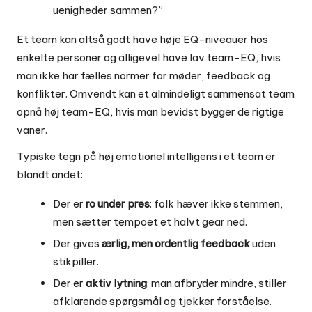
uenigheder sammen?”
Et team kan altså godt have høje EQ-niveauer hos
enkelte personer og alligevel have lav team-EQ, hvis
man ikke har fælles normer for møder, feedback og
konflikter. Omvendt kan et almindeligt sammensat team
opnå høj team-EQ, hvis man bevidst bygger de rigtige
vaner.
Typiske tegn på høj emotionel intelligens i et team er
blandt andet:
Der er
ro under pres
: folk hæver ikke stemmen,
men sætter tempoet et halvt gear ned.
Der gives
ærlig, men ordentlig feedback
uden
stikpiller.
Der er
aktiv lytning
: man afbryder mindre, stiller
afklarende spørgsmål og tjekker forståelse.