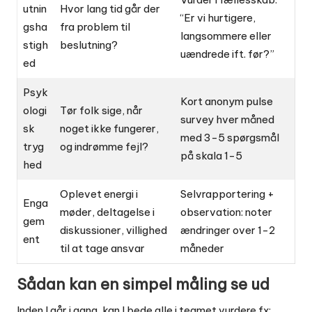
utnin
Hvor lang tid går der
“Er vi hurtigere,
gsha
fra problem til
langsommere eller
stigh
beslutning?
uændrede ift. før?”
ed
Psyk
Kort anonym pulse
ologi
Tør folk sige, når
survey hver måned
sk
noget ikke fungerer,
med 3-5 spørgsmål
tryg
og indrømme fejl?
på skala 1-5
hed
Oplevet energi i
Selvrapportering +
Enga
møder, deltagelse i
observation: noter
gem
diskussioner, villighed
ændringer over 1-2
ent
til at tage ansvar
måneder
Sådan kan en simpel måling se ud
Inden I går i gang, kan I bede alle i teamet vurdere fx: