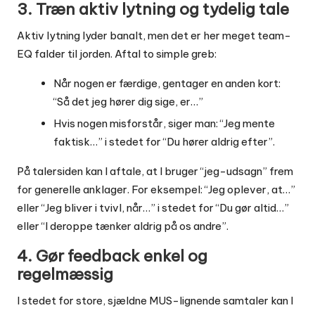
3. Træn aktiv lytning og tydelig tale
Aktiv lytning lyder banalt, men det er her meget team-
EQ falder til jorden. Aftal to simple greb:
Når nogen er færdige, gentager en anden kort:
“Så det jeg hører dig sige, er…”
Hvis nogen misforstår, siger man: “Jeg mente
faktisk…” i stedet for “Du hører aldrig efter”.
På talersiden kan I aftale, at I bruger “jeg-udsagn” frem
for generelle anklager. For eksempel: “Jeg oplever, at…”
eller “Jeg bliver i tvivl, når…” i stedet for “Du gør altid…”
eller “I deroppe tænker aldrig på os andre”.
4. Gør feedback enkel og
regelmæssig
I stedet for store, sjældne MUS-lignende samtaler kan I