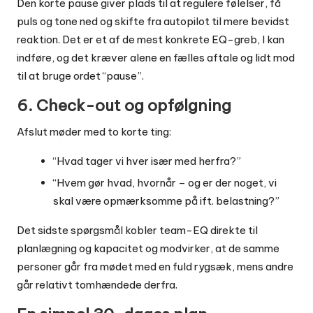
Den korte pause giver plads til at regulere følelser, få
puls og tone ned og skifte fra autopilot til mere bevidst
reaktion. Det er et af de mest konkrete EQ-greb, I kan
indføre, og det kræver alene en fælles aftale og lidt mod
til at bruge ordet “pause”.
6. Check-out og opfølgning
Afslut møder med to korte ting:
“Hvad tager vi hver især med herfra?”
“Hvem gør hvad, hvornår – og er der noget, vi
skal være opmærksomme på ift. belastning?”
Det sidste spørgsmål kobler team-EQ direkte til
planlægning og kapacitet og modvirker, at de samme
personer går fra mødet med en fuld rygsæk, mens andre
går relativt tomhændede derfra.