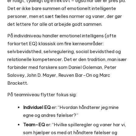
er roligt, tydeligt og effektivt – også når der er pres på.
Det er ikke bare summen af emotionelt intelligente
personer, men et sæt fælles normer og vaner, der gør
det lettere for alle at arbejde godt sammen.
På individniveau handler emotionel intelligens (ofte
forkortet EQ) klassisk om fire kerneområder:
selvbevidsthed, selvregulering, social bevidsthed og
relationelle kompetencer. Det er den tradition, man især
forbinder med forskere som Daniel Goleman, Peter
Salovey, John D. Mayer, Reuven Bar-On og Marc
Brackett.
På teamniveau flytter fokus sig:
Individuel EQ
er: “Hvordan håndterer jeg mine
egne og andres følelser?”
Team-EQ
er: “Hvilke spilleregler og vaner har vi,
som hjælper os med at håndtere følelser og