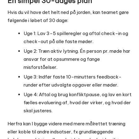
En simpel 30-dages plan
Hvis du vil have det helt ned på jorden, kan teamet gøre
følgende i løbet af 30 dage:
Uge 1: Lav 3-5 spilleregler og aftal check-in og
check-out på alle faste møder.
Uge 2: Træn aktiv lytning. Én person pr. møde har
ansvar for at opsummere og fange
misforståelser.
Uge 3: Indfør faste 10-minutters feedback-
runder efter udvalgte opgaver eller møder.
Uge 4: Aftal og brug konfliktpause, og lav en kort
fælles evaluering af, hvad der virker, og hvad der
skal justeres.
Herfra kan I bygge videre med mere målrettet træning
eller koble til andre indsatser, fx
grundlæggende