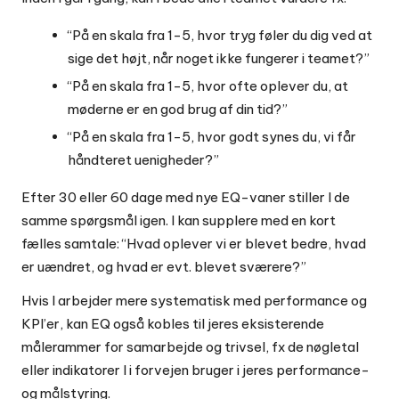
“På en skala fra 1-5, hvor tryg føler du dig ved at
sige det højt, når noget ikke fungerer i teamet?”
“På en skala fra 1-5, hvor ofte oplever du, at
møderne er en god brug af din tid?”
“På en skala fra 1-5, hvor godt synes du, vi får
håndteret uenigheder?”
Efter 30 eller 60 dage med nye EQ-vaner stiller I de
samme spørgsmål igen. I kan supplere med en kort
fælles samtale: “Hvad oplever vi er blevet bedre, hvad
er uændret, og hvad er evt. blevet sværere?”
Hvis I arbejder mere systematisk med performance og
KPI’er, kan EQ også kobles til jeres eksisterende
målerammer for samarbejde og trivsel, fx de nøgletal
eller indikatorer I i forvejen bruger i jeres
performance-
og målstyring
.