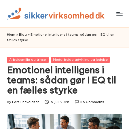
Skip
to
content
Hjem
»
Blog
»
Emotionel intelligens i teams: sådan gør I EQ til en
fælles styrke
Posted
Arbejdsmiljø og trivsel
Medarbejderudvikling og ledelse
in
Emotionel intelligens i
teams: sådan gør I EQ til
en fælles styrke
By
Lars Enevoldsen
6. juli 2026
No Comments
Posted
by