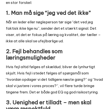
en stor forskel:
1. Man må sige “jeg ved det ikke”
Når en leder eller nøgleperson tør sige “det ved jeg
faktisk ikke lige nu”, sender det et stærkt signal. Det
viser, at det er fokus på læring og kvalitet, der tæller –
ikke at alle skal se ufejlbarlige ud.
2. Fejl behandles som
læringsmuligheder
Hvis fejl altid følges af skældud, bliver de lynhurtigt
skjult. Hvis fejl i stedet følges af spørgsmål som
“hvordan opdager vi det tidligere næste gang?” og “hvad
skal vi justere i vores proces?”, vil flere turde bringe
tingene frem. Det er både god EQ og god risikostyring.
3. Uenighed er tilladt – men skal
være respektfuld