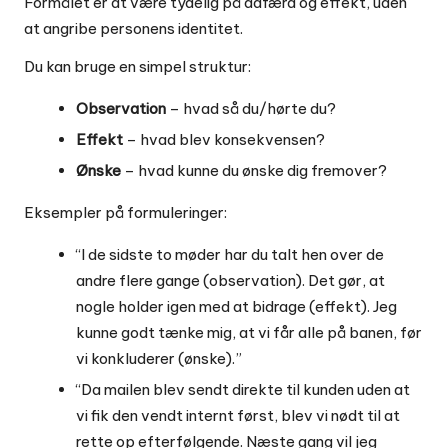
Formålet er at være tydelig på adfærd og effekt, uden
at angribe personens identitet.
Du kan bruge en simpel struktur:
Observation
– hvad så du/hørte du?
Effekt
– hvad blev konsekvensen?
Ønske
– hvad kunne du ønske dig fremover?
Eksempler på formuleringer:
“I de sidste to møder har du talt hen over de
andre flere gange (observation). Det gør, at
nogle holder igen med at bidrage (effekt). Jeg
kunne godt tænke mig, at vi får alle på banen, før
vi konkluderer (ønske).”
“Da mailen blev sendt direkte til kunden uden at
vi fik den vendt internt først, blev vi nødt til at
rette op efterfølgende. Næste gang vil jeg