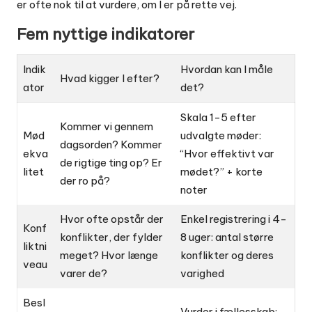
er ofte nok til at vurdere, om I er på rette vej.
Fem nyttige indikatorer
Indik
Hvordan kan I måle
Hvad kigger I efter?
ator
det?
Skala 1-5 efter
Kommer vi gennem
Mød
udvalgte møder:
dagsorden? Kommer
ekva
“Hvor effektivt var
de rigtige ting op? Er
litet
mødet?” + korte
der ro på?
noter
Hvor ofte opstår der
Enkel registrering i 4-
Konf
konflikter, der fylder
8 uger: antal større
liktni
meget? Hvor længe
konflikter og deres
veau
varer de?
varighed
Besl
Vurder i fællesskab: