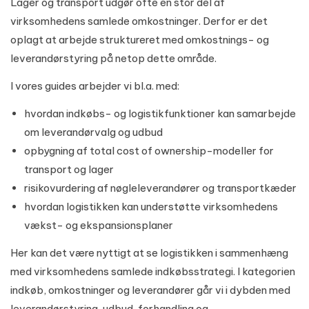
Lager og transport udgør ofte en stor del af
virksomhedens samlede omkostninger. Derfor er det
oplagt at arbejde struktureret med omkostnings- og
leverandørstyring på netop dette område.
I vores guides arbejder vi bl.a. med:
hvordan indkøbs- og logistikfunktioner kan samarbejde
om leverandørvalg og udbud
opbygning af total cost of ownership-modeller for
transport og lager
risikovurdering af nøgleleverandører og transportkæder
hvordan logistikken kan understøtte virksomhedens
vækst- og ekspansionsplaner
Her kan det være nyttigt at se logistikken i sammenhæng
med virksomhedens samlede indkøbsstrategi. I kategorien
indkøb, omkostninger og leverandører
går vi i dybden med
leverandørstyring, udbud, forhandling og