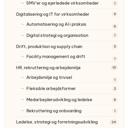
SMV’er og ejerledede virksomheder
1
Digitalisering og IT for virksomheder
9
Automatisering og AI i praksis
6
Digital strategi og organisation
1
Drift, produktion og supply chain
2
Facility management og drift
1
HR, rekruttering og arbejdsmiljø
10
Arbejdsmiljø og trivsel
1
Fleksible arbejdsformer
2
Medarbejderudvikling og ledelse
6
Rekruttering og onboarding
1
Ledelse, strategi og forretningsudvikling
24