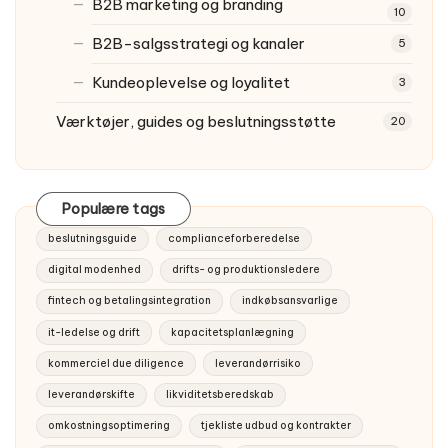
B2B marketing og branding
10
B2B-salgsstrategi og kanaler
5
Kundeoplevelse og loyalitet
3
Værktøjer, guides og beslutningsstøtte
20
Populære tags
beslutningsguide
complianceforberedelse
digital modenhed
drifts- og produktionsledere
fintech og betalingsintegration
indkøbsansvarlige
it-ledelse og drift
kapacitetsplanlægning
kommerciel due diligence
leverandørrisiko
leverandørskifte
likviditetsberedskab
omkostningsoptimering
tjekliste udbud og kontrakter